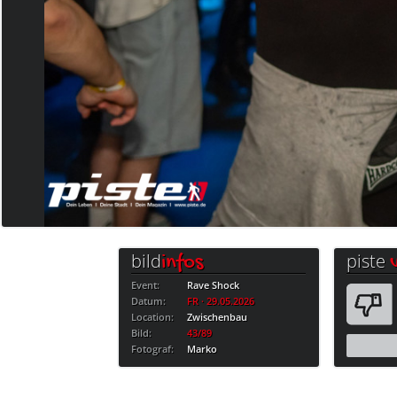
bild
piste
infos
Event:
Rave Shock
Datum:
FR · 29.05.2026
Location:
Zwischenbau
Bild:
43/89
Fotograf:
Marko