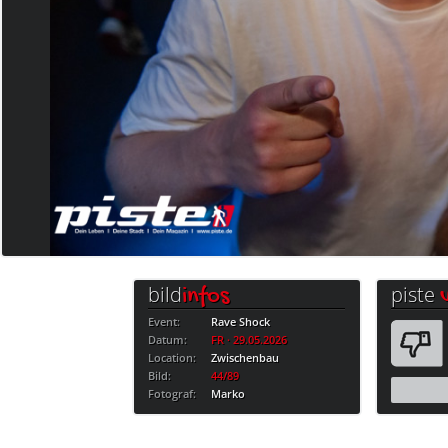
bild
piste
infos
Event:
Rave Shock
Datum:
FR · 29.05.2026
Location:
Zwischenbau
Bild:
44/89
Fotograf:
Marko