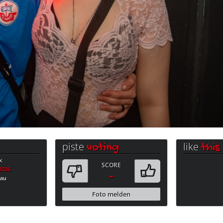
piste
like
voting
this
k
SCORE
.2026
-
bau
Foto melden