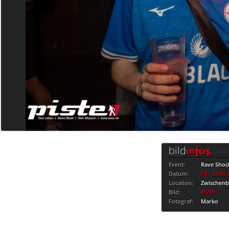
bild
infos
Event:
Rave Shoc
Datum:
FR · 29.05
Location:
Zwischen
Bild:
46/89
Fotograf:
Marko