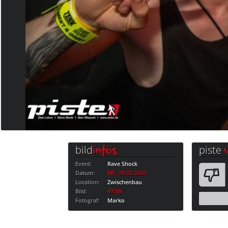
bild
piste
infos
Event:
Rave Shock
Datum:
FR · 29.05.2026
Location:
Zwischenbau
Bild:
47/89
Fotograf:
Marko