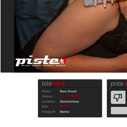
bild
piste
infos
Event:
Rave Shock
Datum:
FR · 29.05.2026
Location:
Zwischenbau
Bild:
49/89
Fotograf:
Marko