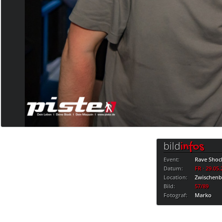
bild
infos
Event:
Rave Shoc
Datum:
FR · 29.05
Location:
Zwischen
Bild:
57/89
Fotograf:
Marko