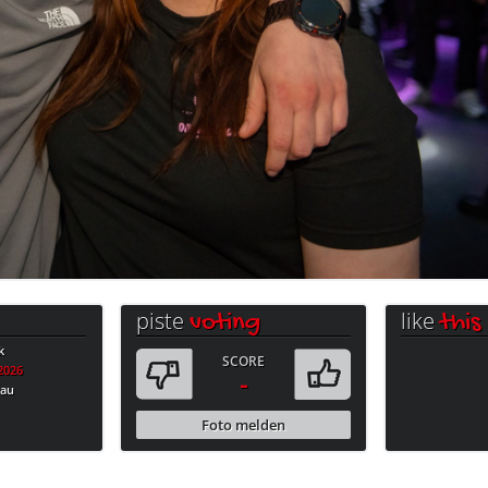
piste
like
voting
this
k
SCORE
.2026
-
bau
Foto melden