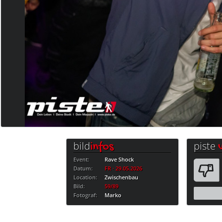
bild
piste
infos
Event:
Rave Shock
Datum:
FR · 29.05.2026
Location:
Zwischenbau
Bild:
59/89
Fotograf:
Marko