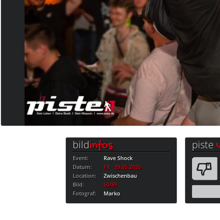
bild
piste
infos
Event:
Rave Shock
Datum:
FR · 29.05.2026
Location:
Zwischenbau
Bild:
60/89
Fotograf:
Marko