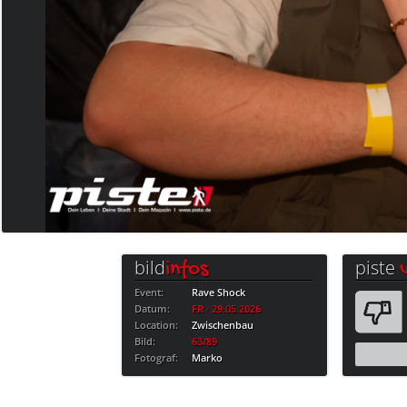
bild
piste
infos
Event:
Rave Shock
Datum:
FR · 29.05.2026
Location:
Zwischenbau
Bild:
63/89
Fotograf:
Marko