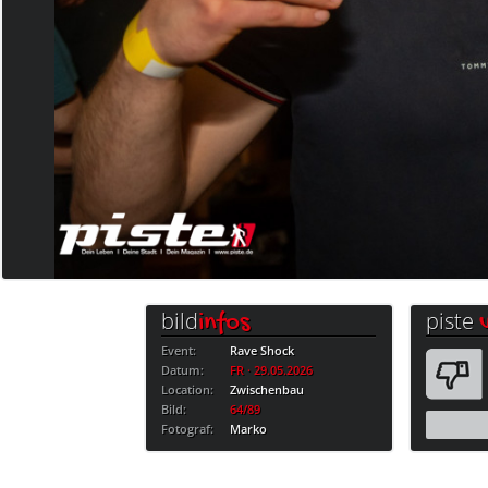
bild
piste
infos
Event:
Rave Shock
Datum:
FR · 29.05.2026
Location:
Zwischenbau
Bild:
64/89
Fotograf:
Marko