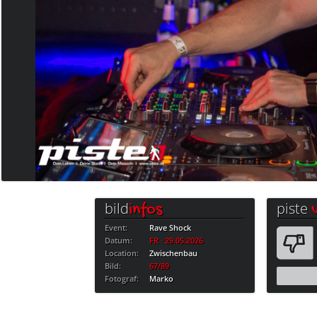
bild
piste
infos
Event:
Rave Shock
Datum:
FR · 29.05.2026
Location:
Zwischenbau
Bild:
67/89
Fotograf:
Marko