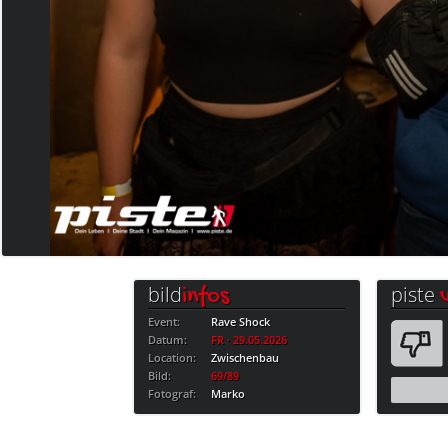
bild
piste
infos
Event:
Rave Shock
Datum:
FR · 29.05.2026
Location:
Zwischenbau
Bild:
69/89
Fotograf:
Marko