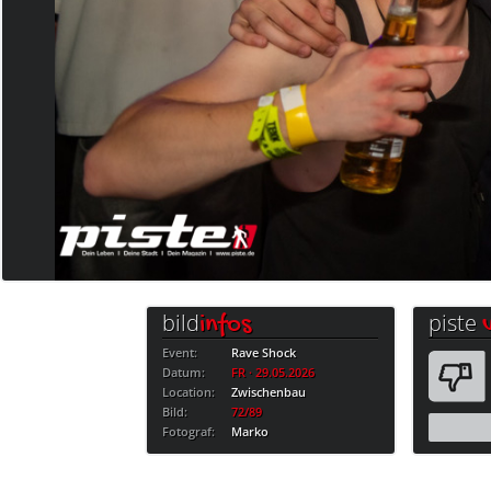
bild
piste
infos
Event:
Rave Shock
Datum:
FR · 29.05.2026
Location:
Zwischenbau
Bild:
72/89
Fotograf:
Marko