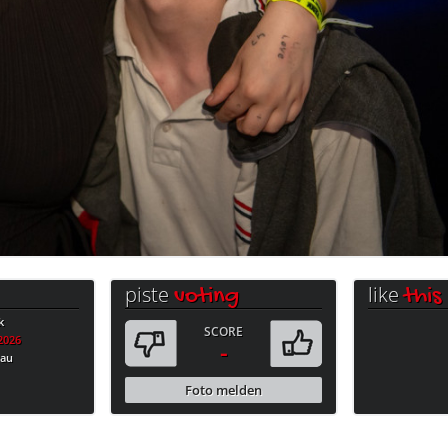
piste
like
voting
this
k
SCORE
.2026
-
bau
Foto melden