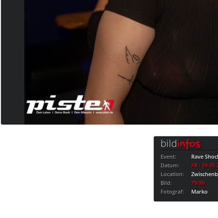
bild
infos
Event:
Rave Shoc
Datum:
FR · 29.05
Location:
Zwischen
Bild:
79/89
Fotograf:
Marko