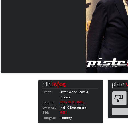
bild
piste
infos
Event:
After Work Beats &
Drinks
Datum:
DO · 28.05.2026
Location:
Kai 40 Restaurant
Bild:
9/31
Fotograf:
Tommy