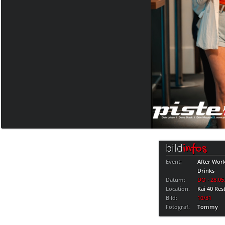
bild
infos
Event:
After Wor
Drinks
Datum:
DO · 28.05
Location:
Kai 40 Res
Bild:
10/31
Fotograf:
Tommy