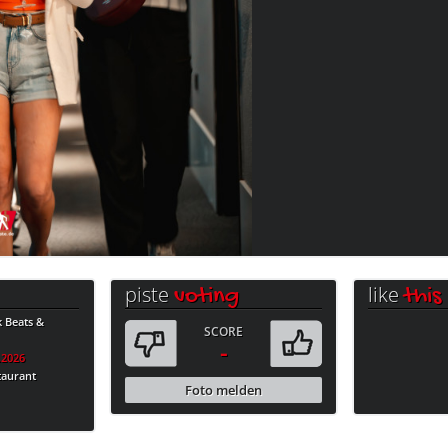
piste
like
voting
this
k Beats &
SCORE
-
.2026
taurant
Foto melden