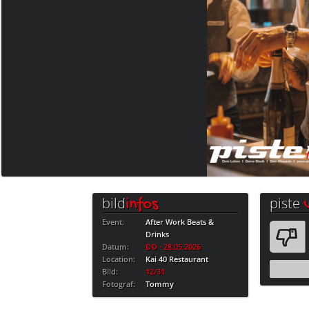
bild
piste
infos
Event:
After Work Beats &
Drinks
Datum:
DO · 28.05.2026
Location:
Kai 40 Restaurant
Bild:
12/31
Fotograf:
Tommy