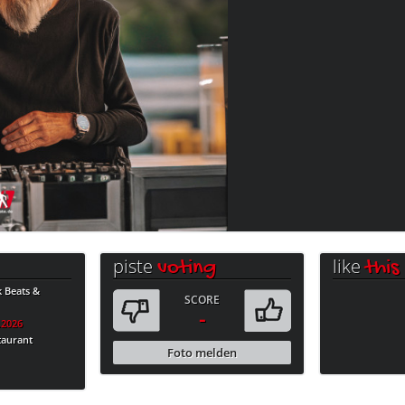
piste
like
voting
this
k Beats &
SCORE
-
.2026
taurant
Foto melden