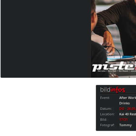
bild
infos
Event:
After Wor
Drinks
Datum:
DO · 28.05
Location:
Kai 40 Res
Bild:
17/31
Fotograf:
Tommy