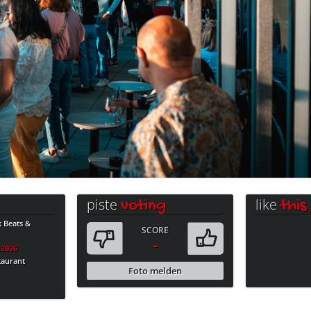
piste
like
voting
this
k Beats &
SCORE
-
.2026
taurant
Foto melden