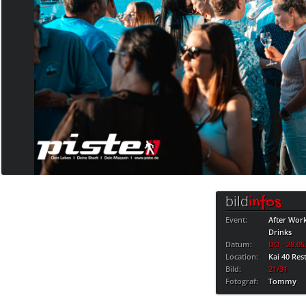
bild
infos
Event:
After Wor
Drinks
Datum:
DO · 28.05
Location:
Kai 40 Res
Bild:
21/31
Fotograf:
Tommy