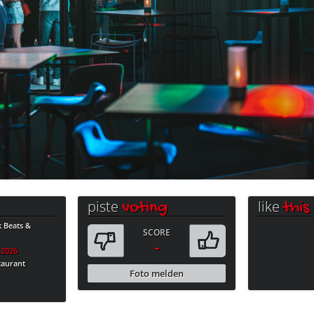
piste
like
voting
this
k Beats &
SCORE
-
.2026
taurant
Foto melden