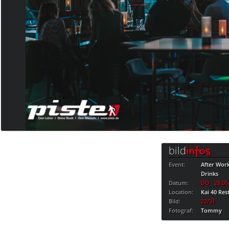
bild
infos
Event:
After Wor
Drinks
Datum:
DO · 28.05
Location:
Kai 40 Res
Bild:
22/31
Fotograf:
Tommy