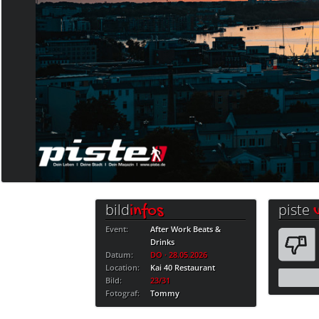
bild
piste
infos
Event:
After Work Beats &
Drinks
Datum:
DO · 28.05.2026
Location:
Kai 40 Restaurant
Bild:
23/31
Fotograf:
Tommy