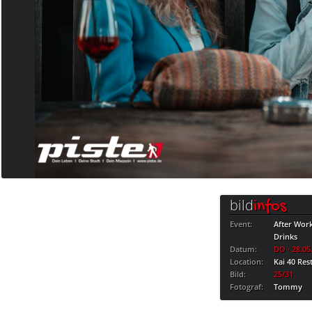
bild
infos
Event:
After Wor
Drinks
Datum:
DO · 28.05
Location:
Kai 40 Res
Bild:
25/31
Fotograf:
Tommy