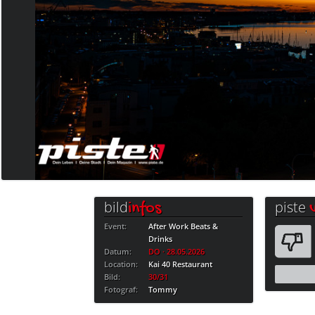
bild
piste
infos
Event:
After Work Beats &
Drinks
Datum:
DO · 28.05.2026
Location:
Kai 40 Restaurant
Bild:
30/31
Fotograf:
Tommy