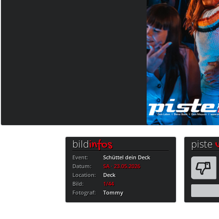
bild
piste
infos
Event:
Schüttel dein Deck
Datum:
SA · 23.05.2026
Location:
Deck
Bild:
1/44
Fotograf:
Tommy