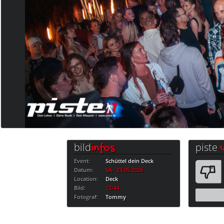
bild
piste
infos
Event:
Schüttel dein Deck
Datum:
SA · 23.05.2026
Location:
Deck
Bild:
12/44
Fotograf:
Tommy