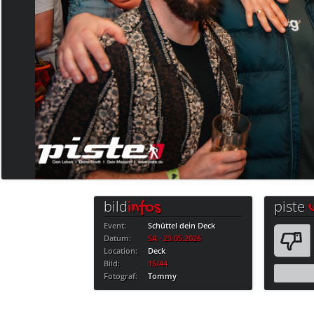
bild
piste
infos
Event:
Schüttel dein Deck
Datum:
SA · 23.05.2026
Location:
Deck
Bild:
15/44
Fotograf:
Tommy