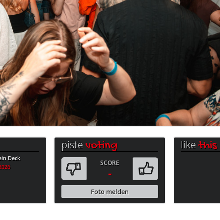
piste
like
voting
this
ein Deck
SCORE
.2026
-
Foto melden