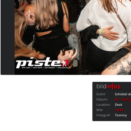
bild
infos
Event:
Schüttel d
Datum:
SA · 23.05
Location:
Deck
Bild:
16/44
Fotograf:
Tommy