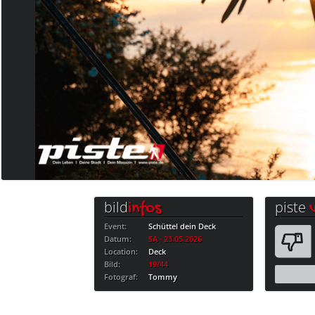
bild
piste
infos
Event:
Schüttel dein Deck
Datum:
SA · 23.05.2026
Location:
Deck
Bild:
19/44
Fotograf:
Tommy