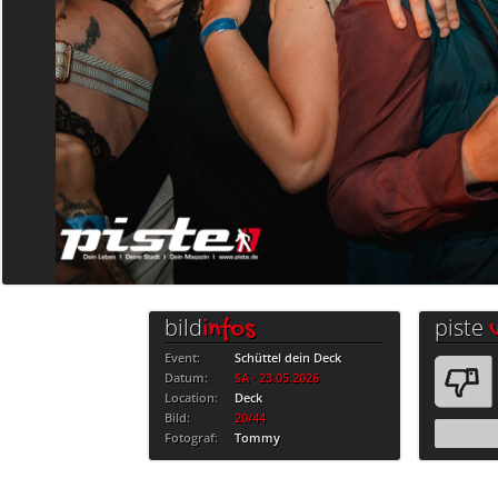
bild
piste
infos
Event:
Schüttel dein Deck
Datum:
SA · 23.05.2026
Location:
Deck
Bild:
20/44
Fotograf:
Tommy