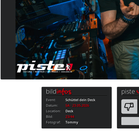
bild
piste
infos
Event:
Schüttel dein Deck
Datum:
SA · 23.05.2026
Location:
Deck
Bild:
23/44
Fotograf:
Tommy