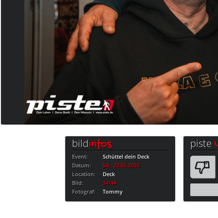
bild
piste
infos
Event:
Schüttel dein Deck
Datum:
SA · 23.05.2026
Location:
Deck
Bild:
34/44
Fotograf:
Tommy