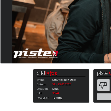
bild
piste
infos
Event:
Schüttel dein Deck
Datum:
SA · 23.05.2026
Location:
Deck
Bild:
36/44
Fotograf:
Tommy