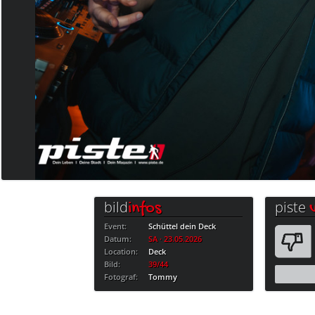
bild
piste
infos
Event:
Schüttel dein Deck
Datum:
SA · 23.05.2026
Location:
Deck
Bild:
39/44
Fotograf:
Tommy