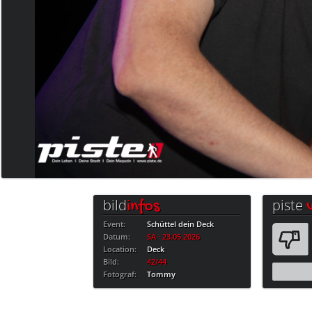
bild
piste
infos
Event:
Schüttel dein Deck
Datum:
SA · 23.05.2026
Location:
Deck
Bild:
42/44
Fotograf:
Tommy