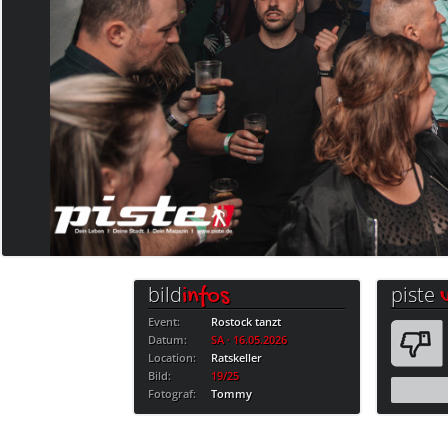
bild
piste
infos
Event:
Rostock tanzt
Datum:
SA · 16.05.2026
Location:
Ratskeller
Bild:
19/25
Fotograf:
Tommy