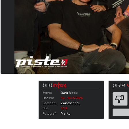
bild
piste
infos
Event:
Dark Mode
Datum:
SA · 16.05.2026
Location:
Zwischenbau
Bild:
1/48
Fotograf:
Marko