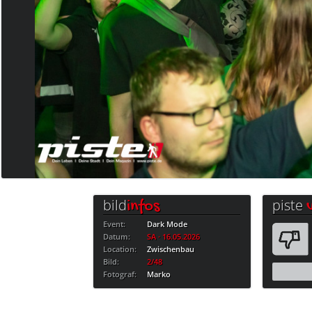
bild
piste
infos
Event:
Dark Mode
Datum:
SA · 16.05.2026
Location:
Zwischenbau
Bild:
2/48
Fotograf:
Marko