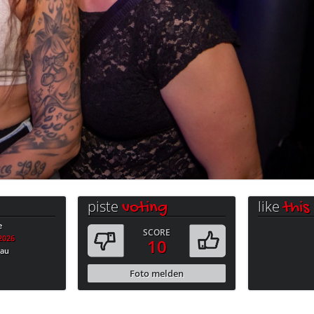
piste
like
voting
this
e
SCORE
.2026
10
bau
Foto melden