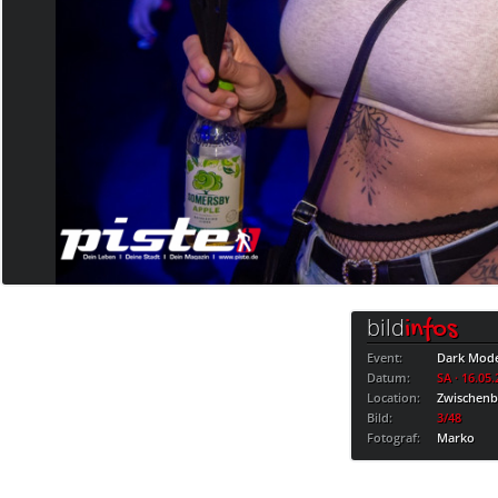
bild
infos
Event:
Dark Mod
Datum:
SA · 16.05
Location:
Zwischen
Bild:
3/48
Fotograf:
Marko