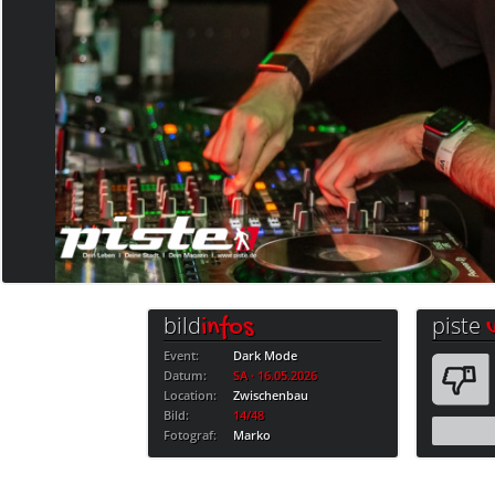
bild
piste
infos
Event:
Dark Mode
Datum:
SA · 16.05.2026
Location:
Zwischenbau
Bild:
14/48
Fotograf:
Marko