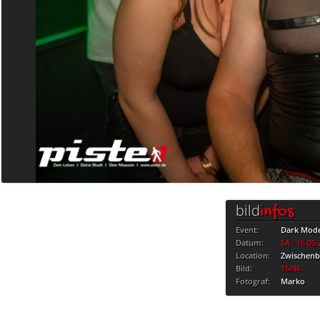
bild
infos
Event:
Dark Mod
Datum:
SA · 16.05
Location:
Zwischen
Bild:
15/48
Fotograf:
Marko