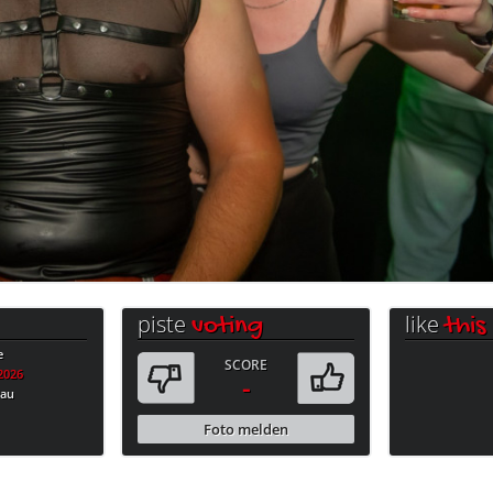
piste
like
voting
this
e
SCORE
.2026
-
bau
Foto melden