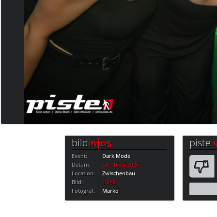
bild
piste
infos
Event:
Dark Mode
Datum:
SA · 16.05.2026
Location:
Zwischenbau
Bild:
16/48
Fotograf:
Marko