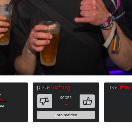
piste
like
voting
this
e
SCORE
.2026
-
bau
Foto melden