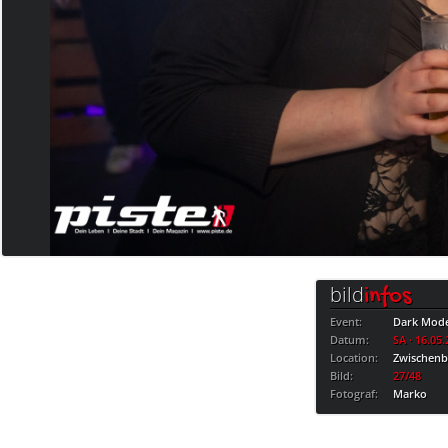
bild
infos
Event:
Dark Mod
Datum:
SA · 16.05
Location:
Zwischen
Bild:
27/48
Fotograf:
Marko