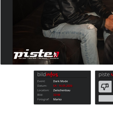
bild
piste
infos
Event:
Dark Mode
Datum:
SA · 16.05.2026
Location:
Zwischenbau
Bild:
32/48
Fotograf:
Marko