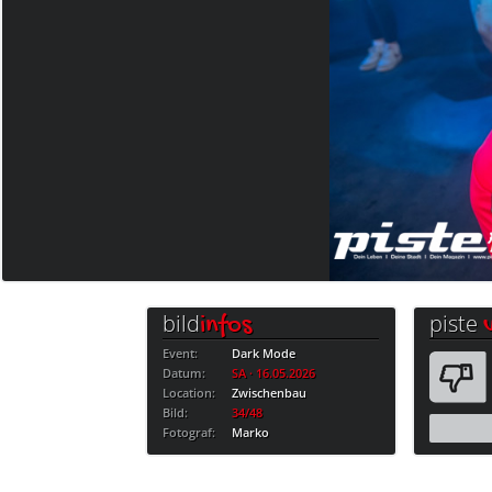
bild
piste
infos
Event:
Dark Mode
Datum:
SA · 16.05.2026
Location:
Zwischenbau
Bild:
34/48
Fotograf:
Marko