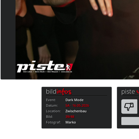
bild
piste
infos
Event:
Dark Mode
Datum:
SA · 16.05.2026
Location:
Zwischenbau
Bild:
39/48
Fotograf:
Marko