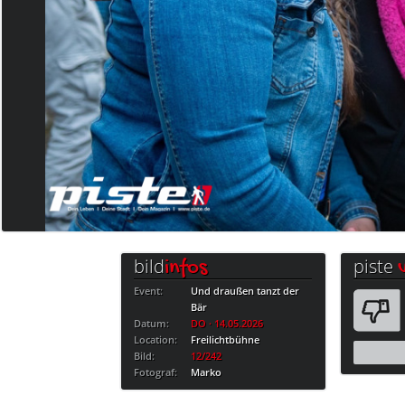
bild
piste
infos
Event:
Und draußen tanzt der
Bär
Datum:
DO · 14.05.2026
Location:
Freilichtbühne
Bild:
12/242
Fotograf:
Marko