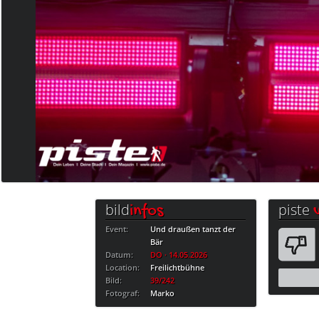
bild
piste
infos
Event:
Und draußen tanzt der
Bär
Datum:
DO · 14.05.2026
Location:
Freilichtbühne
Bild:
39/242
Fotograf:
Marko