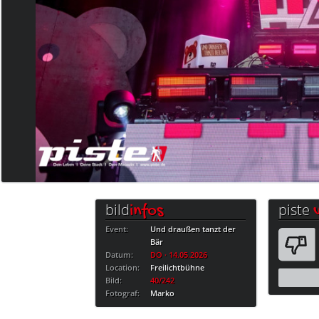
bild
piste
infos
Event:
Und draußen tanzt der
Bär
Datum:
DO · 14.05.2026
Location:
Freilichtbühne
Bild:
40/242
Fotograf:
Marko