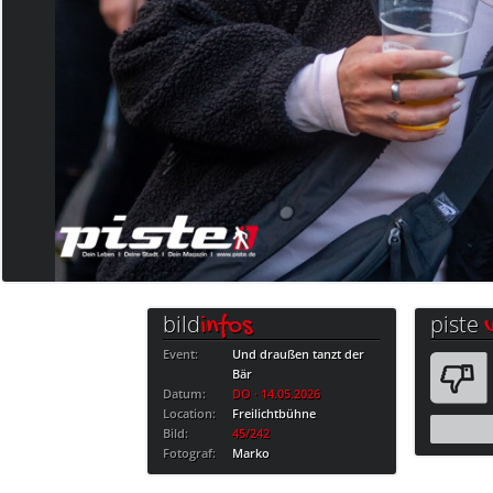
bild
piste
infos
Event:
Und draußen tanzt der
Bär
Datum:
DO · 14.05.2026
Location:
Freilichtbühne
Bild:
45/242
Fotograf:
Marko