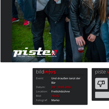
bild
piste
infos
Event:
Und draußen tanzt der
Bär
Datum:
DO · 14.05.2026
Location:
Freilichtbühne
Bild:
74/242
Fotograf:
Marko